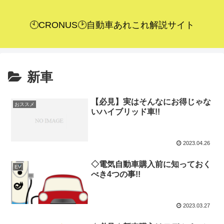
🕙CRONUS🕑自動車あれこれ解説サイト
新車
【必見】実はそんなにお得じゃな
おススメ
いハイブリッド車!!
2023.04.26
◇電気自動車購入前に知っておく
EV
べき4つの事!!
2023.03.27